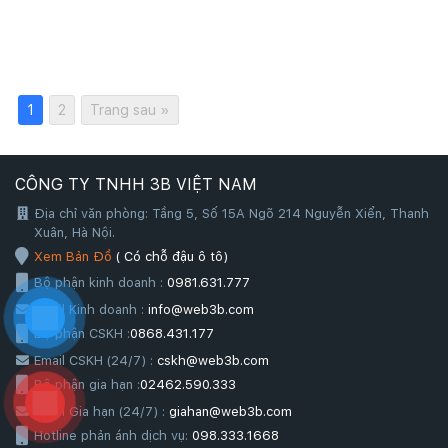
1
2
Trang sau »
CÔNG TY TNHH 3B VIỆT NAM
Địa chỉ văn phòng: Tầng 5, Số 15A Ngõ 214 Nguyễn Xiển, Thanh
Xuân, Hà Nội.
Xem Bản Đồ
( Có chỗ đậu ô tô)
Bộ phận kinh doanh :
0981.631.777
Email Kinh doanh :
info@web3b.com
Bộ phận CSKH :
0868.431.177
Email CSKH (24/7) :
cskh@web3b.com
Bộ phận gia hạn :
02462.590.333
Email Gia hạn (24/7) :
giahan@web3b.com
Hotline phản ánh dịch vụ:
098.333.1668